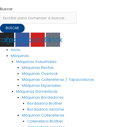
Ir
Flyout
Navegación
Buscar
al
Menu
de
por:
Buscar
contenido
entradas
BUSCAR
stagram
Facebook
Youtube
Tiktok
Inicio
Máquinas
Máquinas Industriales
Máquinas Rectas
Máquinas Overlock
Máquinas Collereteras / Tapacosturas
Máquinas Especiales
Máquinas Domésticas
Máquinas Bordadoras
Bordadora Brother
Bordadora Janome
Máquinas Collereteras
Colleretera Brother