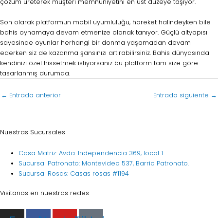
çözüm üreterek müşteri memnuniyetini en üst düzeye taşıyor.
Son olarak platformun mobil uyumluluğu, hareket halindeyken bile
bahis oynamaya devam etmenize olanak tanıyor. Güçlü altyapısı
sayesinde oyunlar herhangi bir donma yaşamadan devam
ederken siz de kazanma şansınızı artırabilirsiniz. Bahis dünyasında
kendinizi özel hissetmek istiyorsanız bu platform tam size göre
tasarlanmış durumda.
←
Entrada anterior
Entrada siguiente
→
Nuestras Sucursales
Casa Matriz: Avda. Independencia 369, local 1
Sucursal Patronato: Montevideo 537, Barrio Patronato.
Sucursal Rosas: Casas rosas #1194
Visítanos en nuestras redes