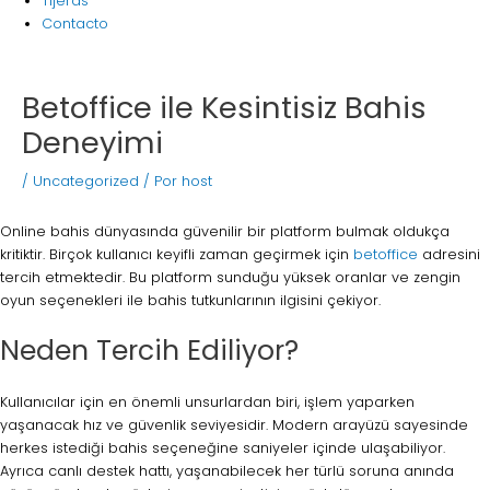
Tijeras
Contacto
Betoffice ile Kesintisiz Bahis
Deneyimi
/
Uncategorized
/ Por
host
Online bahis dünyasında güvenilir bir platform bulmak oldukça
kritiktir. Birçok kullanıcı keyifli zaman geçirmek için
betoffice
adresini
tercih etmektedir. Bu platform sunduğu yüksek oranlar ve zengin
oyun seçenekleri ile bahis tutkunlarının ilgisini çekiyor.
Neden Tercih Ediliyor?
Kullanıcılar için en önemli unsurlardan biri, işlem yaparken
yaşanacak hız ve güvenlik seviyesidir. Modern arayüzü sayesinde
herkes istediği bahis seçeneğine saniyeler içinde ulaşabiliyor.
Ayrıca canlı destek hattı, yaşanabilecek her türlü soruna anında