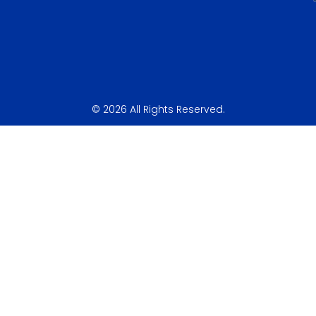
m
© 2026 All Rights Reserved.