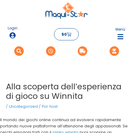
Ir
Navegación
al
de
contenido
entradas
Login
Menú
Carrito
$
0
Flyo
Me
Alla scoperta dell’esperienza
di gioco su Winnita
/
Uncategorized
/ Por
host
Il mondo dei giochi online continua ad evolversi rapidamente
portando nuove piattaforme all’attenzione degli appassionati. Se
cerchi emozioni forti con il
plinko winnita
puoi scoprire un