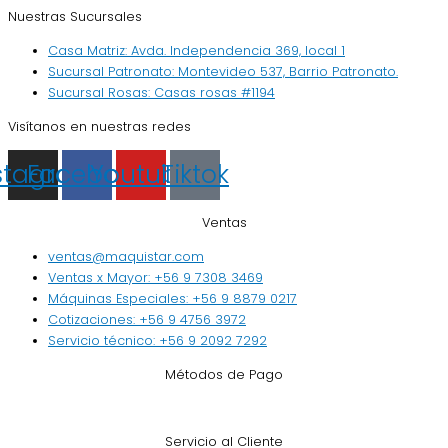
Nuestras Sucursales
Casa Matriz: Avda. Independencia 369, local 1
Sucursal Patronato: Montevideo 537, Barrio Patronato.
Sucursal Rosas: Casas rosas #1194
Visítanos en nuestras redes
stagram
Facebook
Youtube
Tiktok
Ventas
ventas@maquistar.com
Ventas x Mayor: +56 9 7308 3469
Máquinas Especiales: +56 9 8879 0217
Cotizaciones: +56 9 4756 3972
Servicio técnico: +56 9 2092 7292
Métodos de Pago
Servicio al Cliente