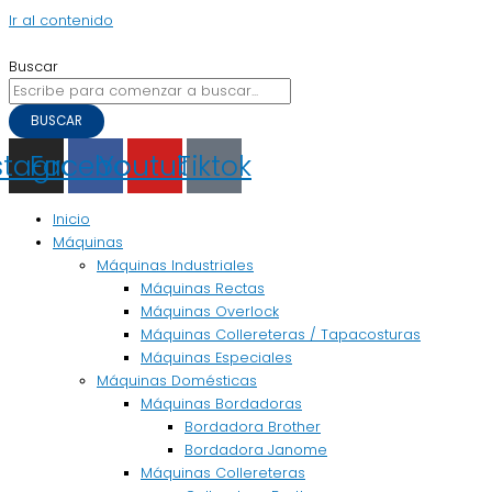
Ir al contenido
Buscar
BUSCAR
stagram
Facebook
Youtube
Tiktok
Inicio
Máquinas
Máquinas Industriales
Máquinas Rectas
Máquinas Overlock
Máquinas Collereteras / Tapacosturas
Máquinas Especiales
Máquinas Domésticas
Máquinas Bordadoras
Bordadora Brother
Bordadora Janome
Máquinas Collereteras