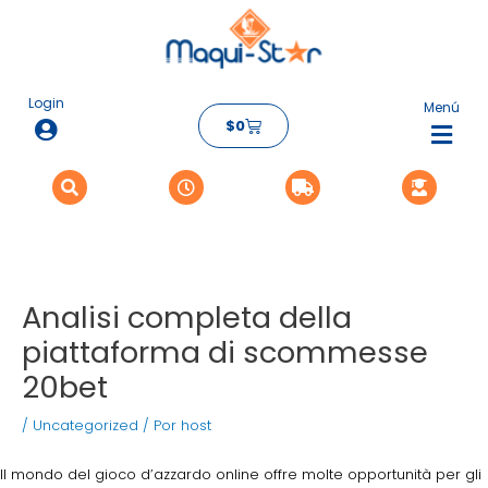
Ir
Navegación
al
de
contenido
entradas
Login
Menú
Carrito
$
0
Flyo
Me
Analisi completa della
piattaforma di scommesse
20bet
/
Uncategorized
/ Por
host
Il mondo del gioco d’azzardo online offre molte opportunità per gli