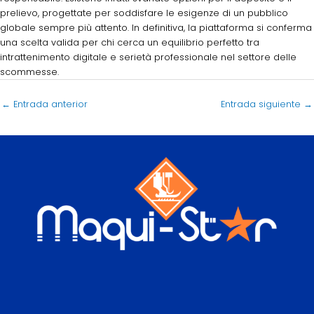
prelievo, progettate per soddisfare le esigenze di un pubblico
globale sempre più attento. In definitiva, la piattaforma si conferma
una scelta valida per chi cerca un equilibrio perfetto tra
intrattenimento digitale e serietà professionale nel settore delle
scommesse.
←
Entrada anterior
Entrada siguiente
→