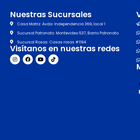
Nuestras Sucursales
Casa Matriz: Avda. Independencia 369, local 1
Sucursal Patronato: Montevideo 537, Barrio Patronato.
Sucursal Rosas: Casas rosas #1194
Visítanos en nuestras redes
I
F
Y
T
n
a
o
i
s
c
u
k
t
e
t
t
a
b
u
o
g
o
b
k
r
o
e
a
k
m